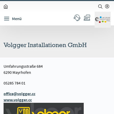
zum Inhalt springen (Alt + 0)
zur Navigation springen (Alt + 1)
zur Suche springen (Alt + 2)
Hochkontrastmodus ein-/ausschalten (Alt + 3)
Barrierefreiheits-Widget öffnen (Alt + 5)
Menü
Volgger Installationen GmbH
Umfahrungsstraße 684
6290 Mayrhofen
05285 784 01
office@volgger.cc
www.volgger.cc