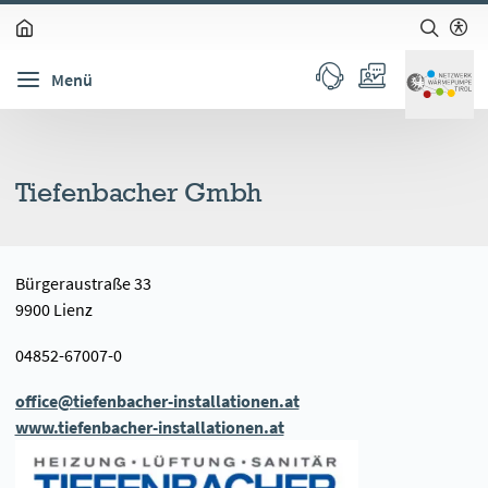
zum Inhalt springen (Alt + 0)
zur Navigation springen (Alt + 1)
zur Suche springen (Alt + 2)
Hochkontrastmodus ein-/ausschalten (Alt + 3)
Barrierefreiheits-Widget öffnen (Alt + 5)
Menü
Tiefenbacher Gmbh
Bürgeraustraße 33
9900 Lienz
04852-67007-0
office@tiefenbacher-installationen.at
www.tiefenbacher-installationen.at