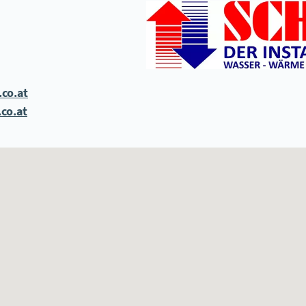
co.at
co.at