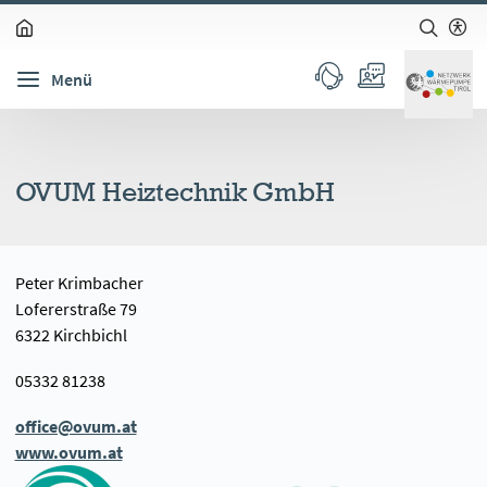
zum Inhalt springen (Alt + 0)
zur Navigation springen (Alt + 1)
zur Suche springen (Alt + 2)
Hochkontrastmodus ein-/ausschalten (Alt + 3)
Barrierefreiheits-Widget öffnen (Alt + 5)
Menü
OVUM Heiztechnik GmbH
Peter Krimbacher
Lofererstraße 79
6322 Kirchbichl
05332 81238
office@ovum.at
www.ovum.at