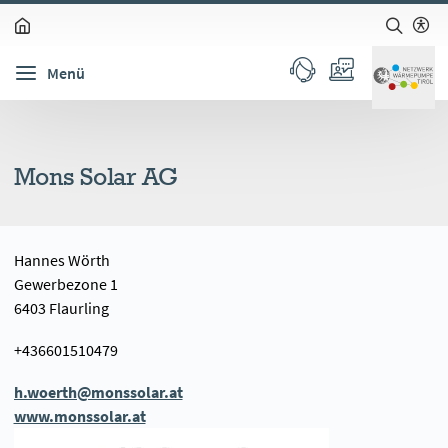
zum Inhalt springen (Alt + 0)
zur Navigation springen (Alt + 1)
zur Suche springen (Alt + 2)
Hochkontrastmodus ein-/ausschalten (Alt + 3)
Barrierefreiheits-Widget öffnen (Alt + 5)
Menü
Mons Solar AG
Hannes Wörth
Gewerbezone 1
6403 Flaurling
+436601510479
h.woerth@monssolar.at
www.monssolar.at