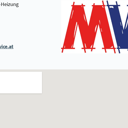
-Heizung
ice.at