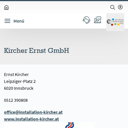
zum Inhalt springen (Alt + 0)
zur Navigation springen (Alt + 1)
zur Suche springen (Alt + 2)
Hochkontrastmodus ein-/ausschalten (Alt + 3)
Barrierefreiheits-Widget öffnen (Alt + 5)
Menü
Kircher Ernst GmbH
Ernst Kircher
Leipziger-Platz 2
6020 Innsbruck
0512 390808
office@installation-kircher.at
www.installation-kircher.at