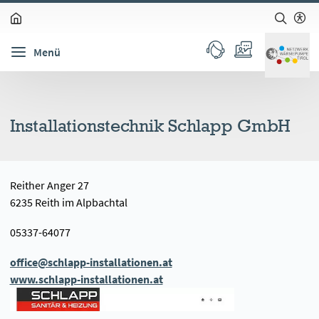
zum Inhalt springen (Alt + 0)
zur Navigation springen (Alt + 1)
zur Suche springen (Alt + 2)
Hochkontrastmodus ein-/ausschalten (Alt + 3)
Barrierefreiheits-Widget öffnen (Alt + 5)
Menü
Installationstechnik Schlapp GmbH
Reither Anger 27
6235 Reith im Alpbachtal
05337-64077
office@schlapp-installationen.at
www.schlapp-installationen.at