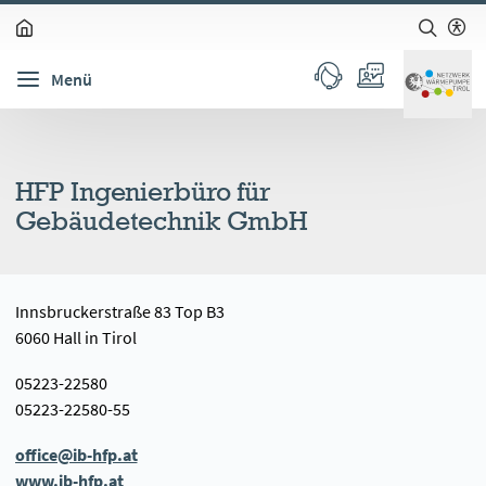
zum Inhalt springen (Alt + 0)
zur Navigation springen (Alt + 1)
zur Suche springen (Alt + 2)
Hochkontrastmodus ein-/ausschalten (Alt + 3)
Barrierefreiheits-Widget öffnen (Alt + 5)
Menü
HFP Ingenierbüro für
Gebäudetechnik GmbH
Innsbruckerstraße 83 Top B3
6060 Hall in Tirol
05223-22580
05223-22580-55
office@ib-hfp.at
www.ib-hfp.at