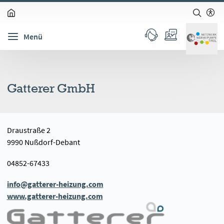
zum Inhalt springen (Alt + 0)
zur Navigation springen (Alt + 1)
zur Suche springen (Alt + 2)
Hochkontrastmodus ein-/ausschalten (Alt + 3)
Barrierefreiheits-Widget öffnen (Alt + 5)
Menü
Gatterer GmbH
Draustraße 2
9990 Nußdorf-Debant
04852-67433
info@gatterer-heizung.com
www.gatterer-heizung.com