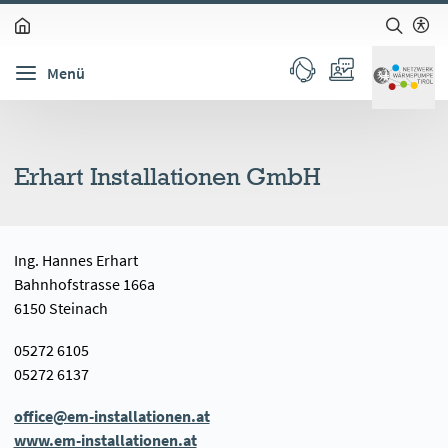
zum Inhalt springen (Alt + 0)
zur Navigation springen (Alt + 1)
zur Suche springen (Alt + 2)
Hochkontrastmodus ein-/ausschalten (Alt + 3)
Barrierefreiheits-Widget öffnen (Alt + 5)
Menü
Erhart Installationen GmbH
Ing. Hannes Erhart
Bahnhofstrasse 166a
6150 Steinach
05272 6105
05272 6137
office@em-installationen.at
www.em-installationen.at