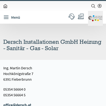
zum Inhalt springen (Alt + 0)
zur Navigation springen (Alt + 1)
zur Suche springen (Alt + 2)
Hochkontrastmodus ein-/ausschalten (Alt + 3)
Barrierefreiheits-Widget öffnen (Alt + 5)
Menü
Dersch Installationen GmbH Heizung
- Sanitär - Gas - Solar
Ing. Martin Dersch
Hochkönigstraße 7
6391 Fieberbrunn
05354 56664 0
05354 56664 5
office@dersch.at