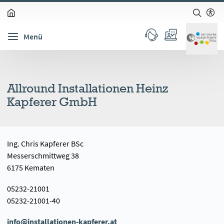
zum Inhalt springen (Alt + 0)
zur Navigation springen (Alt + 1)
zur Suche springen (Alt + 2)
Hochkontrastmodus ein-/ausschalten (Alt + 3)
Barrierefreiheits-Widget öffnen (Alt + 5)
Menü
Allround Installationen Heinz
Kapferer GmbH
Ing. Chris Kapferer BSc
Messerschmittweg 38
6175 Kematen
05232-21001
05232-21001-40
info@installationen-kapferer.at